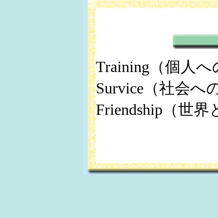
Training（個
Survice（社会
Friendship（