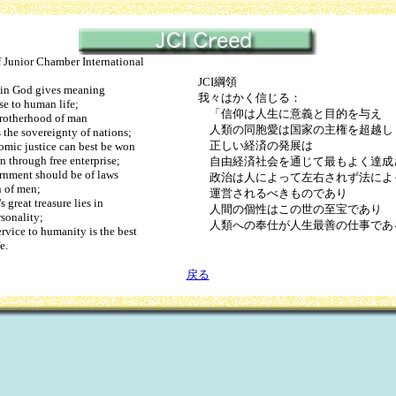
 Junior Chamber International
JCI綱領
in God gives meaning
我々はかく信じる：
 to human life;
「信仰は人生に意義と目的を与え
otherhood of man
人類の同胞愛は国家の主権を超越し
he sovereignty of nations;
正しい経済の発展は
ic justice can best be won
through free enterprise;
自由経済社会を通じて最もよく達成
ment should be of laws
政治は人によって左右されず法によ
 of men;
運営されるべきものであり
 great treasure lies in
人間の個性はこの世の至宝であり
onality;
人類への奉仕が人生最善の仕事であ
vice to humanity is the best
e.
戻る