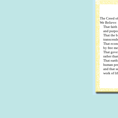
The Creed of
We Believe:
That faith 
and purpose
That the br
transcends t
That econom
by free men 
That govern
rather than
That earth's
human pers
and that ser
work of lif