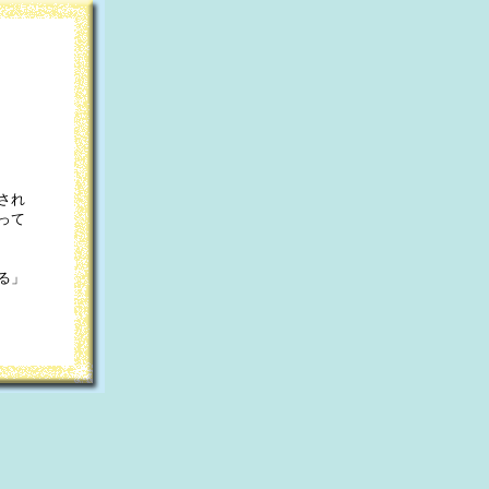
され
って
る」