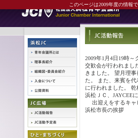
このページは2009年度の情報
2009年1月4日19
交歓会が行われまし
きました。 望月理
た。 また、来賓を
に行われました。 
浜松ＪＣ、JAYCE
出迎えをするキャ
浜松市長の挨拶
鏡