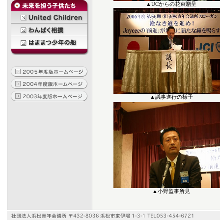
▲UCからの花束贈呈
▲議事進行の様子
▲小野監事所見