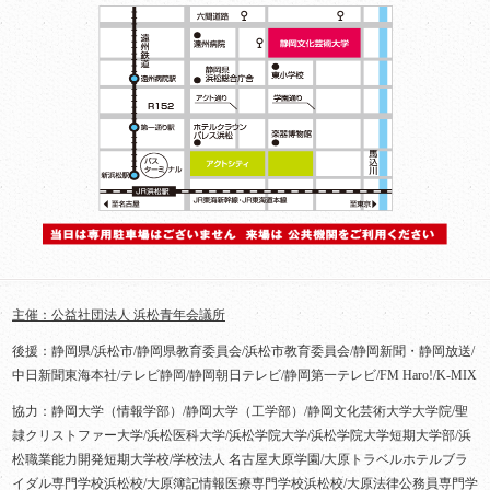
主催：公益社団法人 浜松青年会議所
後援：静岡県/浜松市/静岡県教育委員会/浜松市教育委員会/静岡新聞・静岡放送/
中日新聞東海本社/テレビ静岡/静岡朝日テレビ/静岡第一テレビ/FM Haro!/K-MIX
協力：静岡大学（情報学部）/静岡大学（工学部）/静岡文化芸術大学大学院/聖
隷クリストファー大学/浜松医科大学/浜松学院大学/浜松学院大学短期大学部/浜
松職業能力開発短期大学校/学校法人 名古屋大原学園/大原トラベルホテルブラ
イダル専門学校浜松校/大原簿記情報医療専門学校浜松校/大原法律公務員専門学