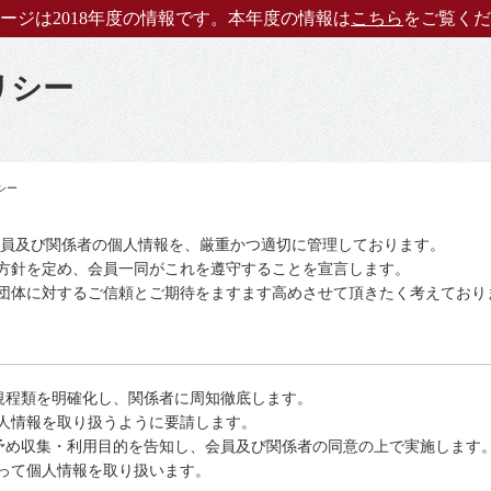
ージは2018年度の情報です。本年度の情報は
こちら
をご覧くだ
リシー
シー
会員及び関係者の個人情報を、厳重かつ適切に管理しております。
方針を定め、会員一同がこれを遵守することを宣言します。
団体に対するご信頼とご期待をますます高めさせて頂きたく考えており
る規程類を明確化し、関係者に周知徹底します。
人情報を取り扱うように要請します。
、予め収集・利用目的を告知し、会員及び関係者の同意の上で実施します
って個人情報を取り扱います。