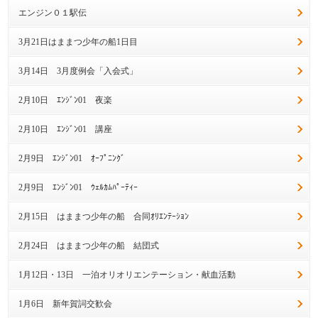
エンジン０１駅伝
3月21日はままつ少年の船1日目
3月14日 3月度例会「入会式」
2月10日 ｴﾝｼﾞﾝ01 夜楽
2月10日 ｴﾝｼﾞﾝ01 講座
2月9日 ｴﾝｼﾞﾝ01 ｵｰﾌﾟﾆﾝｸﾞ
2月9日 ｴﾝｼﾞﾝ01 ｳｪﾙｶﾑﾊﾟｰﾃｨｰ
2月15日 はままつ少年の船 合同ｵﾘｴﾝﾃｰｼｮﾝ
2月24日 はままつ少年の船 結団式
1月12日・13日 一泊オリオリエンテーション・献血活動
1月6日 新年賀詞交歓会