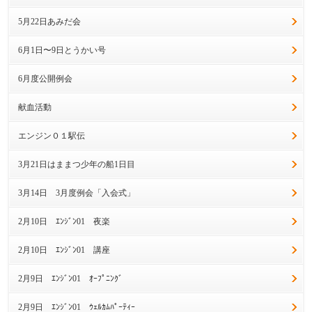
5月22日あみだ会
6月1日〜9日とうかい号
6月度公開例会
献血活動
エンジン０１駅伝
3月21日はままつ少年の船1日目
3月14日 3月度例会「入会式」
2月10日 ｴﾝｼﾞﾝ01 夜楽
2月10日 ｴﾝｼﾞﾝ01 講座
2月9日 ｴﾝｼﾞﾝ01 ｵｰﾌﾟﾆﾝｸﾞ
2月9日 ｴﾝｼﾞﾝ01 ｳｪﾙｶﾑﾊﾟｰﾃｨｰ