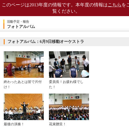
このページは2013年度の情報です。本年度の情報は
こちら
を
覧ください。
活動予定・報告
フォトアルバム
フォトアルバム：6月9日移動オーケストラ
終わったあとは皆で片付
委員長！お疲れ様でし
け！
た！
最後の演奏！
花束贈呈！