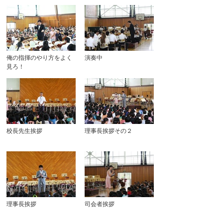
俺の指揮のやり方をよく
演奏中
見ろ！
校長先生挨拶
理事長挨拶その２
理事長挨拶
司会者挨拶