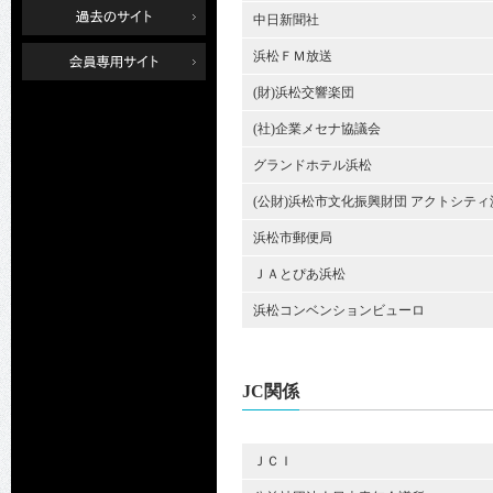
中日新聞社
浜松ＦＭ放送
(財)浜松交響楽団
(社)企業メセナ協議会
グランドホテル浜松
(公財)浜松市文化振興財団 アクトシティ
浜松市郵便局
ＪＡとぴあ浜松
浜松コンベンションビューロ
JC関係
ＪＣＩ