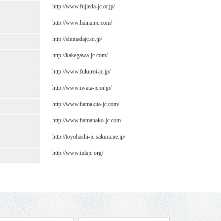
http://www.fujieda-jc.or.jp/
http://www.hainanjc.com/
http://shimadajc.or.jp/
http://kakegawa-jc.com/
http://www.fukuroi-jc.jp/
http://www.iwata-jc.or.jp/
http://www.hamakita-jc.com/
http://www.hamanako-jc.com
http://toyohashi-jc.sakura.ne.jp/
http://www.iidajc.org/