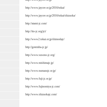
http://www.jaycee.or.jp/2016/tokai/
http://www.jaycee.or.jp/2016/tokai/shizuoka/
http://atami-jc.com/
http://ito-jc.org/jci/
http://www2.tokai.or.jp/shimodajc/
http://gotemba-jc.jp/
http://www.susono-jc.org/
http://www.mishimajc.jp/
http://www.numazujc.or.jp/
http://www.fuji-jc.or.jp/
http://www.fujinomiya-jc.com/
http://www.shizuokajc.com/