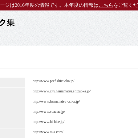
ージは2016年度の情報です。本年度の情報は
こちら
をご覧くだ
http://www.pref.shizuoka.jp/
http://www.city.hamamatsu.shizuoka.jp/
http://www.hamamatsu-cci.or.jp/
http://www.suac.ac.jp/
http://www.hi-hice.jp/
http://www.at-s.com/