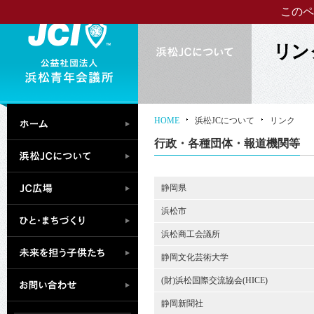
このペ
HOME
浜松JCについて
リンク
行政・各種団体・報道機関等
静岡県
浜松市
浜松商工会議所
静岡文化芸術大学
(財)浜松国際交流協会(HICE)
静岡新聞社