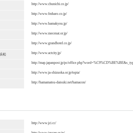
http://www.chunichi.co.jp/
http://www.fmharo.co.jp/
http://www.hamakyou.jp/
http://www.mecenat.or.jp/
http://www.grandhotel.co.jp/
http://www.actcity.jp/
浜松
http://map.japanpost.jp/pc/office.php?word=%C9%CD%BE%BE&s_ty
http://www.ja-shizuoka.or.jp/topia/
http://hamamatsu-daisuki.net/hamacon/
http://www.jci.cc/
http://www.jaycee.or.jp/