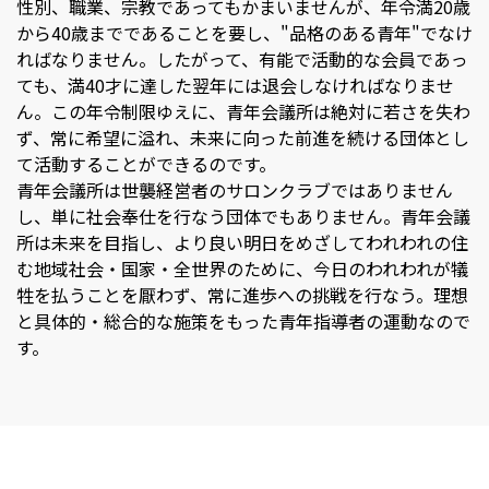
性別、職業、宗教であってもかまいませんが、年令満20歳
から40歳までであることを要し、"品格のある青年"でなけ
ればなりません。したがって、有能で活動的な会員であっ
ても、満40才に達した翌年には退会しなければなりませ
ん。この年令制限ゆえに、青年会議所は絶対に若さを失わ
ず、常に希望に溢れ、未来に向った前進を続ける団体とし
て活動することができるのです。
青年会議所は世襲経営者のサロンクラブではありません
し、単に社会奉仕を行なう団体でもありません。青年会議
所は未来を目指し、より良い明日をめざしてわれわれの住
む地域社会・国家・全世界のために、今日のわれわれが犠
牲を払うことを厭わず、常に進歩への挑戦を行なう。理想
と具体的・総合的な施策をもった青年指導者の運動なので
す。