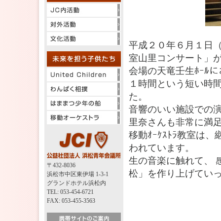
平成２０年６月１日
室山里コンサート」
会場の天竜壬生ﾎｰﾙ
１時間という短い時間
た。
音響のいい施設での
里奈さんも非常に満
移動ｵｰｹｽﾄﾗ教室
われています。
生の音楽に触れて、 
〒432-8036
松」を作り上げてい
浜松市中区東伊場 1-3-1
グランドホテル浜松内
TEL: 053-454-6721
FAX: 053-455-3563